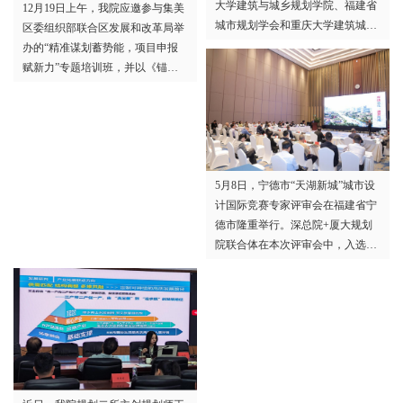
大学建筑与城乡规划学院、福建省
12月19日上午，我院应邀参与集美
城市规划学会和重庆大学建筑城规
区委组织部联合区发展和改革局举
学院承办的2025年中国城市规划学
办的“精准谋划蓄势能，项目申报
会山地城乡规划分会年会在福建福
赋新力”专题培训班，并以《锚
州召开。厦门大学规划设计研究院
定“十五五”：以项目策划赋能集美
积极组织专业技术人员参加年会并
区高质量发展》为题作专题授课，
在相关论坛进行专题报告和学术交
区直各部门、各镇街、区属国企分
流。
管领导及负责人共同参训，一同梳
理项目谋划与申报的方法思路，为
5月8日，宁德市“天湖新城”城市设
集美区“十五五”时期高质量发展蓄
计国际竞赛专家评审会在福建省宁
势赋能。
德市隆重举行。深总院+厦大规划
院联合体在本次评审会中，入选前
三名优胜方案。