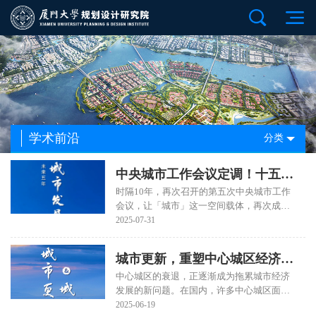
学术前沿
分类
中央城市工作会议定调！十五五
时隔10年，再次召开的第五次中央城市工作
规划要注意什么？
会议，让「城市」这一空间载体，再次成为
宏观经济的话题主角。「高质量发展」「因
2025-07-31
地制宜」「动能转换」「城市结构优化」
「都市圈」「城市群」等热词为城市今后的
城市更新，重塑中心城区经济活
发展指明了方向。跨过了「建设就能扩张、
扩张就能增长」的「确定性时代」，城市发
中心城区的衰退，正逐渐成为拖累城市经济
力！
展已经转向了「建设不一定能扩张，扩张也
发展的新问题。在国内，许多中心城区面临
不一定带来增长」的「不确定性」时代。正
着人口负增长的压力，例如北京西城区在
2025-06-19