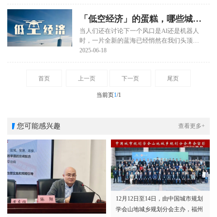
值十五五即将开启的前夕，未来5-10年，城
2015至2022年间减少了21万居民，上海静安
市的发展将有什么样的逻辑转换呢？我们首
区在2016至2023年期间也减少了12.75万
「低空经济」的蛋糕，哪些城市
先需要从当前时代的发展逻辑中窥见城市的
人。
发展规律转换。
当人们还在讨论下一个风口是AI还是机器人
能分到？
时，一片全新的蓝海已经悄然在我们头顶展
开。「低空经济」——正以超乎想象的速度
2025-06-18
从科幻走进现实。
首页
上一页
下一页
尾页
当前页
1
/1
您可能感兴趣
查看更多+
12月12日至14日，由中国城市规划
学会山地城乡规划分会主办，福州