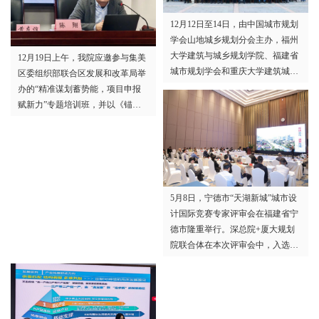
12月12日至14日，由中国城市规划
学会山地城乡规划分会主办，福州
大学建筑与城乡规划学院、福建省
12月19日上午，我院应邀参与集美
城市规划学会和重庆大学建筑城规
区委组织部联合区发展和改革局举
学院承办的2025年中国城市规划学
办的“精准谋划蓄势能，项目申报
会山地城乡规划分会年会在福建福
赋新力”专题培训班，并以《锚
州召开。厦门大学规划设计研究院
定“十五五”：以项目策划赋能集美
积极组织专业技术人员参加年会并
区高质量发展》为题作专题授课，
在相关论坛进行专题报告和学术交
区直各部门、各镇街、区属国企分
流。
管领导及负责人共同参训，一同梳
理项目谋划与申报的方法思路，为
5月8日，宁德市“天湖新城”城市设
集美区“十五五”时期高质量发展蓄
计国际竞赛专家评审会在福建省宁
势赋能。
德市隆重举行。深总院+厦大规划
院联合体在本次评审会中，入选前
三名优胜方案。