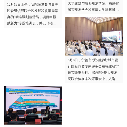
大学建筑与城乡规划学院、福建省
12月19日上午，我院应邀参与集美
城市规划学会和重庆大学建筑城规
区委组织部联合区发展和改革局举
学院承办的2025年中国城市规划学
办的“精准谋划蓄势能，项目申报
会山地城乡规划分会年会在福建福
赋新力”专题培训班，并以《锚
州召开。厦门大学规划设计研究院
定“十五五”：以项目策划赋能集美
积极组织专业技术人员参加年会并
区高质量发展》为题作专题授课，
在相关论坛进行专题报告和学术交
区直各部门、各镇街、区属国企分
流。
管领导及负责人共同参训，一同梳
理项目谋划与申报的方法思路，为
5月8日，宁德市“天湖新城”城市设
集美区“十五五”时期高质量发展蓄
计国际竞赛专家评审会在福建省宁
势赋能。
德市隆重举行。深总院+厦大规划
院联合体在本次评审会中，入选前
三名优胜方案。